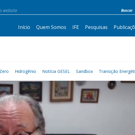
Início
Quem Somos
IFE
Pesquisas
Publicaç
Zero
Hidrogênio
Notícia GESEL
Sandbox
Transição Energét