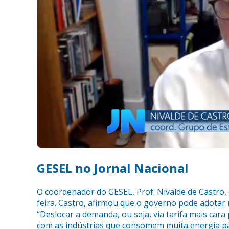
GESEL no Jornal Nacional
O coordenador do GESEL, Prof. Nivalde de Castro, 
feira. Castro, afirmou que o governo pode adotar
“Deslocar a demanda, ou seja, via tarifa mais car
com as indústrias que consomem muita energia par