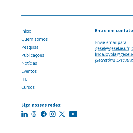
Entre em contato
Início
Quem somos
Envie email para:
Pesquisa
gesel@gesel.ie.ufrj.
linda.loyola@gesel.ie
Publicações
(Secretária Executiv
Notícias
Eventos
IFE
Cursos
Siga nossas redes: