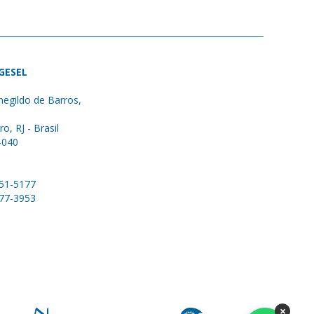
 GESEL
egildo de Barros,
ro, RJ - Brasil
-040
051-5177
577-3953
×