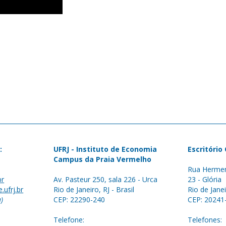
:
UFRJ - Instituto de Economia
Escritório
Campus da Praia Vermelho
Rua Hermen
br
Av. Pasteur 250, sala 226 - Urca
23 - Glória
.ufrj.br
Rio de Janeiro, RJ - Brasil
Rio de Janei
a)
CEP: 22290-240
CEP: 20241
Telefone:
Telefones: