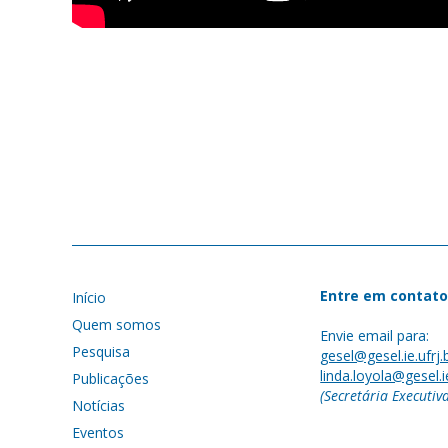
Entre em contato
Início
Quem somos
Envie email para:
Pesquisa
gesel@gesel.ie.ufrj.
linda.loyola@gesel.ie
Publicações
(Secretária Executiv
Notícias
Eventos