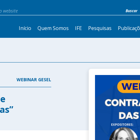
Início
Quem Somos
IFE
Pesquisas
Publicaç
WEBINAR GESEL
de
as”