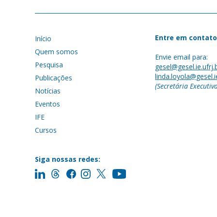
Entre em contato
Início
Quem somos
Envie email para:
Pesquisa
gesel@gesel.ie.ufrj.
linda.loyola@gesel.ie
Publicações
(Secretária Executiv
Notícias
Eventos
IFE
Cursos
Siga nossas redes: