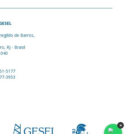
 GESEL
egildo de Barros,
ro, RJ - Brasil
-040
051-5177
577-3953
×