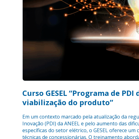
Curso GESEL “Programa de PDI d
viabilização do produto”
Em um contexto marcado pela atualização da reg
Inovação (PDI) da ANEEL e pelo aumento das difi
específicas do setor elétrico, o GESEL oferece um 
técnicas de concessionárias. O treinamento abor