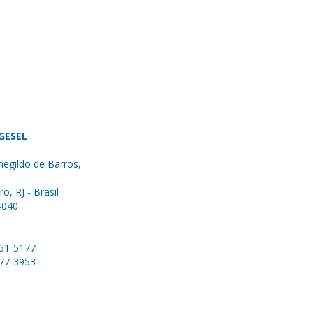
 GESEL
egildo de Barros,
ro, RJ - Brasil
-040
051-5177
577-3953