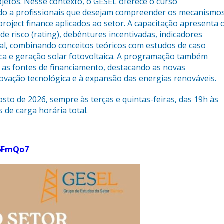
ojetos. Nesse contexto, o GESEL oferece o curso
ltado a profissionais que desejam compreender os mecanismo
project finance aplicados ao setor. A capacitação apresenta 
de risco (rating), debêntures incentivadas, indicadores
tal, combinando conceitos teóricos com estudos de caso
ica e geração solar fotovoltaica. A programação também
 as fontes de financiamento, destacando as novas
ovação tecnológica e à expansão das energias renováveis.
gosto de 2026, sempre às terças e quintas-feiras, das 19h às
 de carga horária total.
T6FmQo7