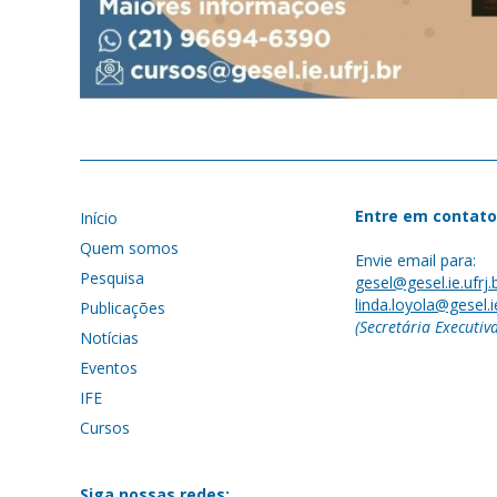
Entre em contato
Início
Quem somos
Envie email para:
Pesquisa
gesel@gesel.ie.ufrj.
linda.loyola@gesel.ie
Publicações
(Secretária Executiv
Notícias
Eventos
IFE
Cursos
Siga nossas redes: