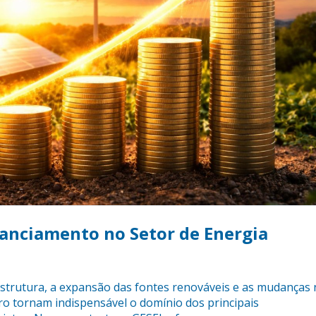
nanciamento no Setor de Energia
strutura, a expansão das fontes renováveis e as mudanças
iro tornam indispensável o domínio dos principais