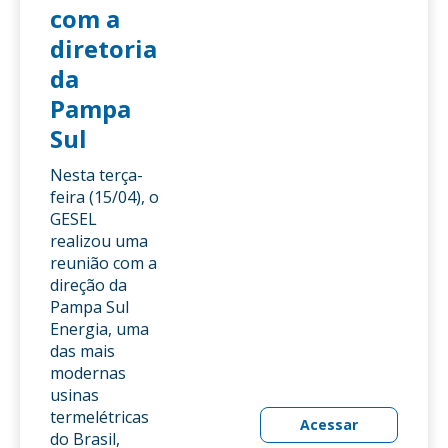
com a
diretoria
da
Pampa
Sul
Nesta terça-
feira (15/04), o
GESEL
realizou uma
reunião com a
direção da
Pampa Sul
Energia, uma
das mais
modernas
usinas
termelétricas
Acessar
do Brasil,