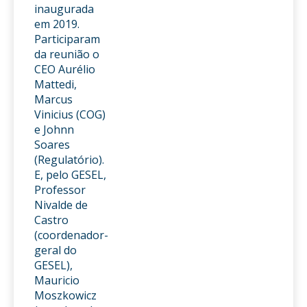
inaugurada
em 2019.
Participaram
da reunião o
CEO Aurélio
Mattedi,
Marcus
Vinicius (COG)
e Johnn
Soares
(Regulatório).
E, pelo GESEL,
Professor
Nivalde de
Castro
(coordenador-
geral do
GESEL),
Mauricio
Moszkowicz